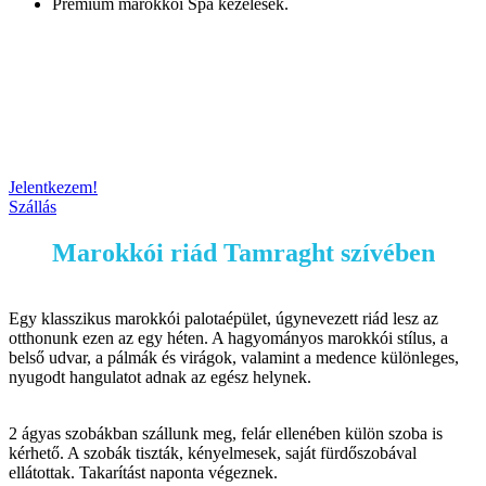
Prémium marokkói Spa kezelések.
Jelentkezem!
Szállás
Marokkói riád Tamraght szívében
Egy klasszikus marokkói palotaépület, úgynevezett riád lesz az
otthonunk ezen az egy héten. A hagyományos marokkói stílus, a
belső udvar, a pálmák és virágok, valamint a medence különleges,
nyugodt hangulatot adnak az egész helynek.
2 ágyas szobákban szállunk meg, felár ellenében külön szoba is
kérhető. A szobák tiszták, kényelmesek, saját fürdőszobával
ellátottak. Takarítást naponta végeznek.