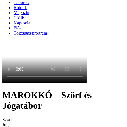
Táborok
Rólunk
Magazin
GYIK
Kapcsolat
Fiók
Törzsutas program
MAROKKÓ – Szörf és
Jógatábor
Szörf
Jóga