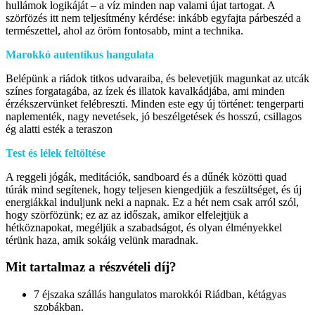
hullámok logikáját – a víz minden nap valami újat tartogat. A
szörfözés itt nem teljesítmény kérdése: inkább egyfajta párbeszéd a
természettel, ahol az öröm fontosabb, mint a technika.
Marokkó autentikus hangulata
Belépünk a riádok titkos udvaraiba, és belevetjük magunkat az utcák
színes forgatagába, az ízek és illatok kavalkádjába, ami minden
érzékszervünket felébreszti. Minden este egy új történet: tengerparti
naplementék, nagy nevetések, jó beszélgetések és hosszú, csillagos
ég alatti esték a teraszon
Test és lélek feltöltése
A reggeli jógák, meditációk, sandboard és a dűnék közötti quad
túrák mind segítenek, hogy teljesen kiengedjük a feszültséget, és új
energiákkal induljunk neki a napnak. Ez a hét nem csak arról szól,
hogy szörfözünk; ez az az időszak, amikor elfelejtjük a
hétköznapokat, megéljük a szabadságot, és olyan élményekkel
térünk haza, amik sokáig velünk maradnak.
Mit tartalmaz a részvételi díj?
7 éjszaka szállás hangulatos marokkói Riádban, kétágyas
szobákban.