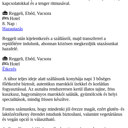
kapcsolatokkal és a tenger ritmusával.
Reggeli, Ebéd, Vacsora
Hotel
8. Nap :
Hazautazás
Reggeli után kijelentkezés a szállásról, majd transzferrel a
repülőtérre indulunk, ahonnan közösen megkezdjük utazásunkat
hazafelé.
Reggeli, Ebéd, Vacsora
Hotel
Étkezés
A tábor teljes ideje alatt szállásunk konyhája napi 3 bőséges
főétkezést biztosít, autentikus marokkói ízekkel és korlátlan
fogyasztással. Az asztalra rendszeresen kerül illatos tajine, friss
kuszkusz, hagyományos marokkói saláták, gyümölcsök és helyi
specialitások, mindig frissen készítve.
Fontos számunkra, hogy mindenki jól érezze magát, ezért glutén- és
laktózérzékeny étrendet istudunk biztosítani, valamint vegetáriánus
és vegán opció is választható.