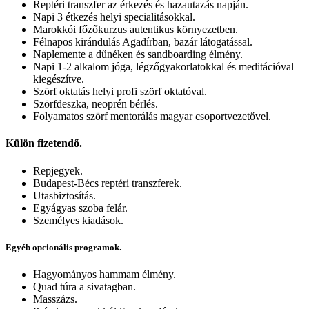
Reptéri transzfer az érkezés és hazautazás napján.
Napi 3 étkezés helyi specialitásokkal.
Marokkói főzőkurzus autentikus környezetben.
Félnapos kirándulás Agadírban, bazár látogatással.
Naplemente a dűnéken és sandboarding élmény.
Napi 1-2 alkalom jóga, légzőgyakorlatokkal és meditációval
kiegészítve.
Szörf oktatás helyi profi szörf oktatóval.
Szörfdeszka, neoprén bérlés.
Folyamatos szörf mentorálás magyar csoportvezetővel.
Külön fizetendő.
Repjegyek.
Budapest-Bécs reptéri transzferek.
Utasbiztosítás.
Egyágyas szoba felár.
Személyes kiadások.
Egyéb opcionális programok.
Hagyományos hammam élmény.
Quad túra a sivatagban.
Masszázs.