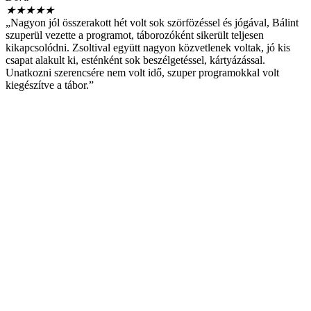
★
★
★
★
★
„Nagyon jól összerakott hét volt sok szörfözéssel és jógával, Bálint
szuperül vezette a programot, táborozóként sikerült teljesen
kikapcsolódni. Zsoltival együtt nagyon közvetlenek voltak, jó kis
csapat alakult ki, esténként sok beszélgetéssel, kártyázással.
Unatkozni szerencsére nem volt idő, szuper programokkal volt
kiegészítve a tábor.”