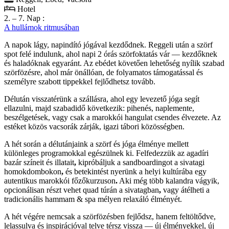
Hotel
2. – 7. Nap :
A hullámok ritmusában
A napok lágy, napindító jógával kezdődnek. Reggeli után a szörf
spot felé indulunk, ahol napi 2 órás szörfoktatás vár — kezdőknek
és haladóknak egyaránt. Az ebédet követően lehetőség nyílik szabad
szörfözésre, ahol már önállóan, de folyamatos támogatással és
személyre szabott tippekkel fejlődhetsz tovább.
Délután visszatérünk a szállásra, ahol egy levezető jóga segít
ellazulni, majd szabadidő következik: pihenés, naplemente,
beszélgetések, vagy csak a marokkói hangulat csendes élvezete. Az
estéket közös vacsorák zárják, igazi tábori közösségben.
A hét során a délutánjaink a szörf és jóga élménye mellett
különleges programokkal egészülnek ki. Felfedezzük az agadíri
bazár színeit és illatait
,
kipróbáljuk a sandboardingot a sivatagi
homokdombokon
,
és betekintést nyerünk a helyi kultúrába egy
autentikus marokkói főzőkurzuson
.
Aki még több kalandra vágyik,
opcionálisan részt vehet quad túrán a sivatagban
,
vagy átélheti a
tradicionális hammam & spa mélyen relaxáló élményét.
A hét végére nemcsak a szörfözésben fejlődsz, hanem feltöltődve,
lelassulva és inspirációval telve térsz vissza — új élményekkel, új