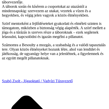
táborvezetője.
A táborok során én kísérem a csoportokat az utazástól a
mindennapokig: szervezem az utakat, vezetek a vízen és a
hegyekben, és végig jelen vagyok a közös élményekben.
Szörf mentorként a fejlődéseteket gyakorlati és elméleti szinten is
támogatom, miközben a biztonság végig alapérték. A szörf mellett a
jóga és a túrázás is szerves része a táboroknak – ezek segítenek
lelassulni, kapcsolódni és igazán megélni a pillanatot.
Számomra a Besoulty a mozgás, a szabadság és a valódi tapasztalás
tere. Olyan közös élményeket hozunk létre, ahol van lendület és
játékosság, de ugyanúgy helye van a jelenlétnek, a figyelemnek és
az együtt megélt pillanatoknak.
Szabó Zsolt - Jógaoktató / Vadvízi Túravezető