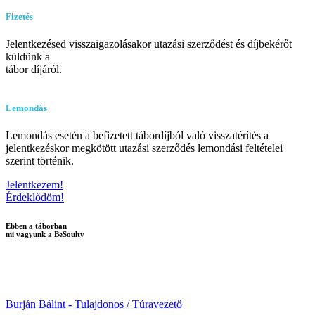
Fizetés
Jelentkezésed visszaigazolásakor utazási szerződést és díjbekérőt
küldünk a
tábor díjáról.
Lemondás
Lemondás esetén a befizetett tábordíjból való visszatérítés a
jelentkezéskor megkötött utazási szerződés lemondási feltételei
szerint történik.
Jelentkezem!
Érdeklődöm!
Ebben a táborban
mi vagyunk a BeSoulty
Burján Bálint - Tulajdonos / Túravezető