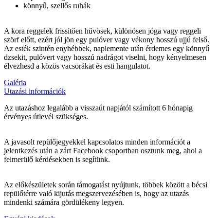
könnyű, szellős ruhák
A kora reggelek frissítően hűvösek, különösen jóga vagy reggeli
szörf előtt, ezért jól jön egy pulóver vagy vékony hosszú ujjú felső.
Az esték szintén enyhébbek, naplemente után érdemes egy könnyű
dzsekit, pulóvert vagy hosszú nadrágot viselni, hogy kényelmesen
élvezhesd a közös vacsorákat és esti hangulatot.
Galéria
Utazási információk
Az utazáshoz legalább a visszaút napjától számított 6 hónapig
érvényes útlevél szükséges.
A javasolt repülőjegyekkel kapcsolatos minden információt a
jelentkezés után
a
zárt Facebook csoportban osztunk meg, ahol a
felmerülő kérdésekben is segítünk.
Az előkészületek során támogatást nyújtunk, többek között a bécsi
repülőtérre való kijutás megszervezésében is, hogy az utazás
mindenki számára gördülékeny legyen.