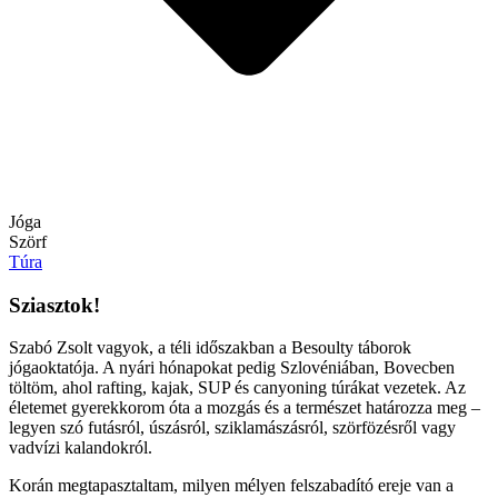
Jóga
Szörf
Túra
Sziasztok!
Szabó Zsolt vagyok, a téli időszakban a Besoulty táborok
jógaoktatója. A nyári hónapokat pedig Szlovéniában, Bovecben
töltöm, ahol rafting, kajak, SUP és canyoning túrákat vezetek. Az
életemet gyerekkorom óta a mozgás és a természet határozza meg –
legyen szó futásról, úszásról, sziklamászásról, szörfözésről vagy
vadvízi kalandokról.
Korán megtapasztaltam, milyen mélyen felszabadító ereje van a