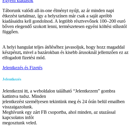
Egyéni kiadások
Táborunk valódi all-in-one élményt nyújt, az ár minden napi
étkezést tartalmaz, így a helyszínen már csak a saját apróbb
kiadásaidra kell gondolnod. A legtöbb résztvevőnek 100–200 euró
bőven elegendő szokott lenni, természetesen egyéni költési stílustól
függően.
A helyi hangulat teljes átéléséhez javasoljuk, hogy hozz magaddal
készpénzt
,
mivel a bazárokban és kisebb árusoknál jellemzően ez az
elfogadott fizetési mód.
Jelentkezés és Fizetés
Jelentkezés
Jelentkezni itt, a weboldalon található “Jelentkezem” gombra
kattintva tudsz. Minden
jelentkezést személyesen tekintünk meg és 24 órán belül emailben
visszaigazolunk.
Meghívunk egy zárt FB csoportba, ahol minden, az utazással
kapcsolatos infót
megosztunk veled.