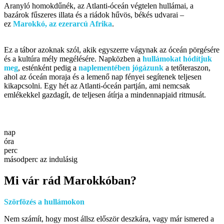
Aranyló homokdűnék, az Atlanti-óceán végtelen hullámai, a
bazárok fűszeres illata és a riádok hűvös, békés udvarai –
ez
Marokkó, az ezerarcú Afrika
.
Ez a tábor azoknak szól, akik egyszerre vágynak az óceán pörgésére
és a kultúra mély megélésére. Napközben a
hullámokat hódítjuk
meg
, esténként pedig a
naplementében jógázunk
a tetőteraszon,
ahol az óceán moraja és a lemenő nap fényei segítenek teljesen
kikapcsolni. Egy hét az Atlanti-óceán partján, ami nemcsak
emlékekkel gazdagít, de teljesen átírja a mindennapjaid ritmusát.
nap
óra
perc
másodperc az indulásig
Mi vár rád Marokkóban?
Szörfözés a hullámokon
Nem számít, hogy most állsz először deszkára, vagy már ismered a