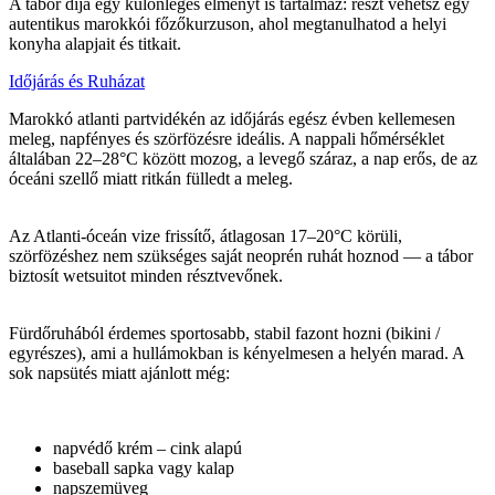
A tábor díja egy különleges élményt is tartalmaz: részt vehetsz egy
autentikus marokkói főzőkurzuson, ahol megtanulhatod a helyi
konyha alapjait és titkait.
Időjárás és Ruházat
Marokkó atlanti partvidékén az időjárás egész évben kellemesen
meleg, napfényes és szörfözésre ideális. A nappali hőmérséklet
általában 22–28°C között mozog, a levegő száraz, a nap erős, de az
óceáni szellő miatt ritkán fülledt a meleg.
Az Atlanti-óceán vize frissítő, átlagosan 17–20°C körüli,
szörfözéshez nem szükséges saját neoprén ruhát hoznod — a tábor
biztosít wetsuitot minden résztvevőnek.
Fürdőruhából érdemes sportosabb, stabil fazont hozni (bikini /
egyrészes), ami a hullámokban is kényelmesen a helyén marad. A
sok napsütés miatt ajánlott még:
napvédő krém – cink alapú
baseball sapka vagy kalap
napszemüveg