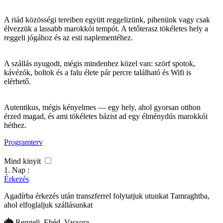
A riád közösségi tereiben együtt reggelizünk, pihenünk vagy csak
élvezzük a lassabb marokkói tempót. A tetőterasz tökéletes hely a
reggeli jógához és az esti naplementéhez.
A szállás nyugodt, mégis mindenhez közel van: szörf spotok,
kávézók, boltok és a falu élete pár percre található és Wifi is
elérhető.
Autentikus, mégis kényelmes — egy hely, ahol gyorsan otthon
érzed magad, és ami tökéletes bázist ad egy élménydús marokkói
héthez.
Programterv
Mind kinyit
1. Nap :
Érkezés
Agadírba érkezés után transzferrel folytatjuk utunkat Tamraghtba,
ahol elfoglaljuk szállásunkat
Reggeli, Ebéd, Vacsora